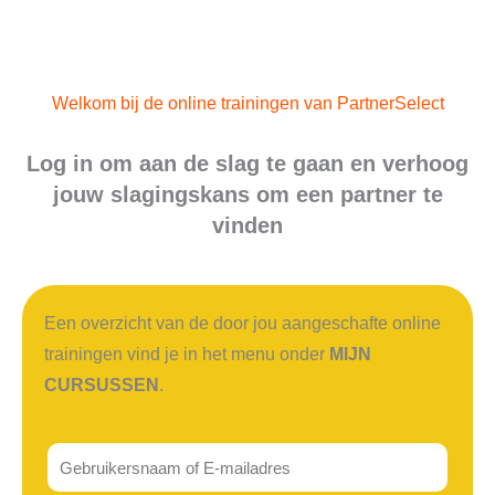
Ga
naar
de
Welkom bij de online trainingen van PartnerSelect
inhoud
Log in om aan de slag te gaan en verhoog
jouw slagingskans om een partner te
vinden
Een overzicht van de door jou aangeschafte online
trainingen vind je in het menu onder
MIJN
CURSUSSEN
.
Gebruikersnaam
of