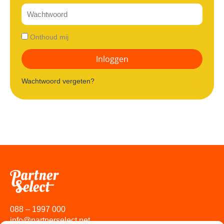
Wachtwoord
E-
mailadres
Onthoud mij
Inloggen
Wachtwoord vergeten?
088 – 1997 000
info@partnerselect.net